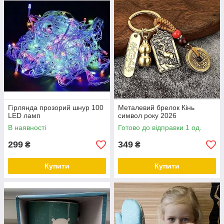
Гірлянда прозорий шнур 100
Металевий брелок Кінь
LED ламп
символ року 2026
В наявності
Готово до відправки 1 од.
299
349
₴
₴
Купити
Купити