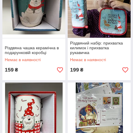
Різдвяний набір: прихватка
Різдвяна чашка керамічна в
килимок і прихватка
подарунковій коробці
рукавичка
Немає в наявності
Немає в наявності
159
199
₴
₴