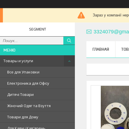
Зараз у компанії не
SEGMENT
3324079@gmai
ГЛАВНАЯ
ТОВ
Товары и услуги
Все для Упаковки
Електроника для Офісу
Дитячі Товари
Жіночий Одяг та Взуття
Товари для Дому
Для Кави і Кав'ярень