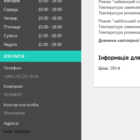
Вівторок
10:00
18:00
Режим "найменший х
Температура замикання
Середа
10:00
18:00
Температура розмикан
Четвер
10:00
18:00
Режим "найбільший х
Температура замикання
Пʼятниця
10:00
18:00
Температура розмиканн
Субота
11:00
18:00
Довжина капілярної
Неділя
11:00
18:00
КОНТАКТИ
Інформація дл
Ціна:
289 ₴
+380 (73) 223-76-25
SEGMENT
Менеджер
Київ, Україна