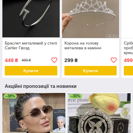
Браслет металевий у стилі
Корона на голову
Сріб
Cartier Гвозд
металева в камінні
проб
криш
елег
449
299
499
₴
₴
499 ₴
анти
лан
Купити
Купити
Акційні пропозиції та новинки
–38%
–30%