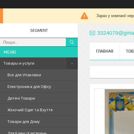
Зараз у компанії не
SEGMENT
3324079@gmai
ГЛАВНАЯ
ТОВ
Товары и услуги
Все для Упаковки
Електроника для Офісу
Дитячі Товари
Жіночий Одяг та Взуття
Товари для Дому
Для Кави і Кав'ярень