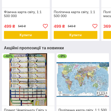
Фізична карта світу, 1:1
Політична карта світу, 1:1
Полі
500 000
500 000
масш
499
499
369
₴
₴
549 ₴
549 ₴
Купити
Купити
Акційні пропозиції та новинки
–60%
–9%
Плакат Чемпіонату Світу з
Політична карта світу, 1:1 500