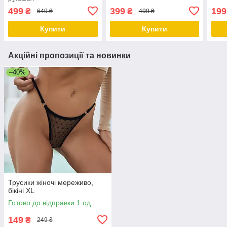
499
399
199
₴
₴
649 ₴
499 ₴
Купити
Купити
Акційні пропозиції та новинки
–40%
Трусики жіночі мереживо,
бікіні XL
Готово до відправки 1 од.
149
₴
249 ₴