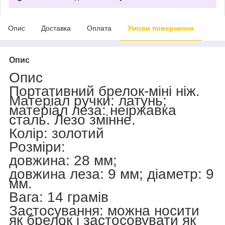
Опис
Доставка
Оплата
Умови повернення
Опис
Опис
Портативний брелок-міні ніж.
Матеріал ручки: латунь;
матеріал леза: неіржавка
сталь. Лезо змінне.
Колір: золотий
Розміри:
довжина: 28 мм;
довжина леза: 9 мм; діаметр: 9
мм.
Вага: 14 грамів
Застосування: можна носити
як брелок і застосовувати як