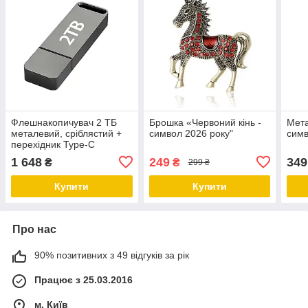
Флешнакопичувач 2 ТБ
Брошка «Червоний кінь -
Мета
металевий, сріблястий +
символ 2026 року"
симв
перехідник Type-C
1 648
249
349
₴
₴
299 ₴
Купити
Купити
Про нас
90% позитивних з 49 відгуків за рік
Працює з 25.03.2016
м. Київ