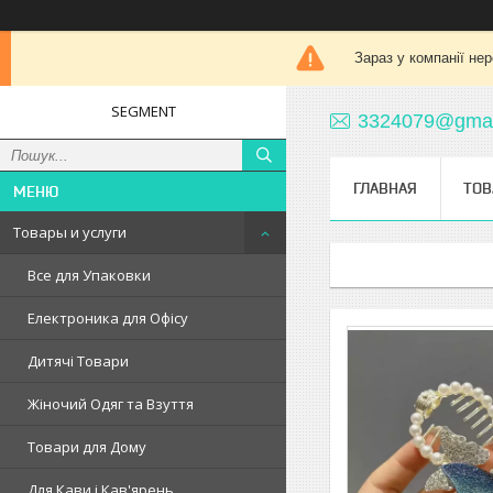
Зараз у компанії не
SEGMENT
3324079@gmai
ГЛАВНАЯ
ТОВ
Товары и услуги
Все для Упаковки
Електроника для Офісу
Дитячі Товари
Жіночий Одяг та Взуття
Товари для Дому
Для Кави і Кав'ярень