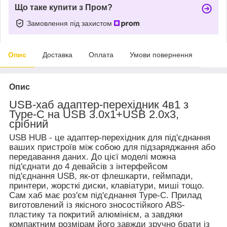
Що таке купити з Пром?
Замовлення під захистом
Опис
Доставка
Оплата
Умови повернення
Опис
USB-хаб адаптер-перехідник 4в1 з
Type-C на USB 3.0х1+USB 2.0х3,
срібний
USB HUB -
це адаптер-перехідник для під'єднання
ваших пристроїв між собою для підзаряджання або
передавання даних. До цієї моделі можна
під'єднати до 4 девайсів з інтерфейсом
під'єднання USB, як-от флешкарти, геймпади,
принтери, жорсткі диски, клавіатури, миші тощо.
Сам хаб має роз'єм під'єднання Type-C. Прилад
виготовлений із якісного зносостійкого ABS-
пластику та покритий алюмінієм, а завдяки
компактним розмірам його завжди зручно брати із