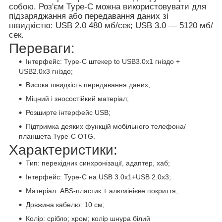
собою. Роз'єм Type-C можна використовувати для
підзаряджання або передавання даних зі
швидкістю: USB 2.0 480 мб/сек; USB 3.0 — 5120 мб/
сек.
Переваги:
Інтерфейс: Type-C штекер to USB3.0х1 гніздо +
USB2.0х3 гніздо;
Висока швидкість передавання даних;
Міцний і зносостійкий матеріал;
Розширте інтерфейс USB;
Підтримка деяких функцій мобільного телефона/
планшета Type-C OTG.
Характеристики:
Тип: перехідник синхронізації, адаптер, хаб;
Інтерфейс: Type-C на USB 3.0х1+USB 2.0х3;
Матеріал: ABS-пластик + алюмінієве покриття;
Довжина кабелю: 10 см;
Колір: срібло; хром; колір шнура білий