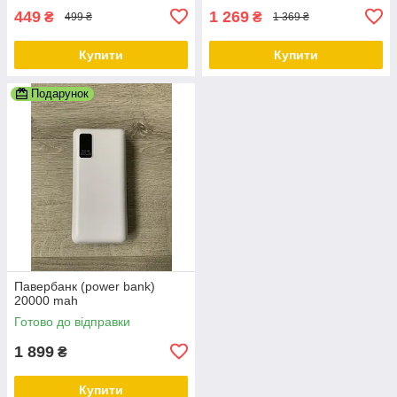
449
1 269
₴
₴
499 ₴
1 369 ₴
Купити
Купити
Подарунок
Павербанк (power bank)
20000 mah
Готово до відправки
1 899
₴
Купити