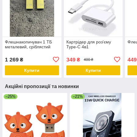
Флешнакопичувач 1 ТБ
Картрідер для роз'єму
Флеш
металевий, сріблястий
Type-C 4в1
1 269
349
449
₴
₴
400 ₴
Купити
Купити
Акційні пропозиції та новинки
–25%
–21%