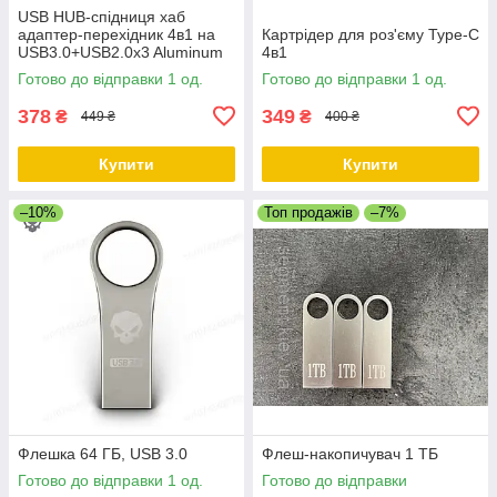
USB HUB-спідниця хаб
адаптер-перехідник 4в1 на
Картрідер для роз'єму Type-C
USB3.0+USB2.0x3 Aluminum
4в1
Grey
Готово до відправки 1 од.
Готово до відправки 1 од.
378
349
₴
₴
449 ₴
400 ₴
Купити
Купити
–10%
Топ продажів
–7%
Флешка 64 ГБ, USB 3.0
Флеш-накопичувач 1 ТБ
Готово до відправки 1 од.
Готово до відправки