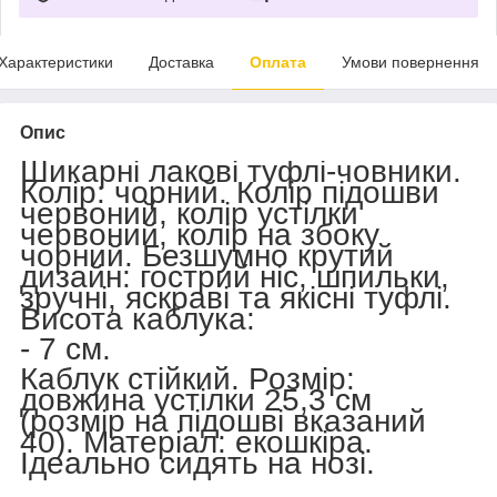
Характеристики
Доставка
Оплата
Умови повернення
Опис
Шикарні лакові туфлі-човники.
Колір: чорний. Колір підошви
червоний, колір устілки
червоний, колір на збоку
чорний. Безшумно крутий
дизайн: гострий ніс, шпильки,
зручні, яскраві та якісні туфлі.
Висота каблука:
- 7 см.
Каблук стійкий. Розмір:
довжина устілки 25,3 см
(розмір на підошві вказаний
40). Матеріал: екошкіра.
Ідеально сидять на нозі.