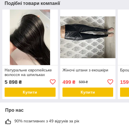
Подібні товари компанії
Натуральне європейське
Жіночі штани з екошкіри
Бро
волосся на шпильках
5 898
499
159
₴
₴
599 ₴
Купити
Купити
Про нас
90% позитивних з 49 відгуків за рік