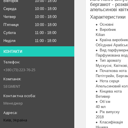
Вівторок
10:00
18:00
бергамот - розкв
Середа
10:00
18:00
апельсинові квіт
Характеристики
Четвер
10:00
18:00
Основні
Пʼятниця
10:00
18:00
Виробник
Субота
11:00
18:00
Kilian
Країна виробник
Неділя
11:00
18:00
Об'єднані Арабськ
Вид парфумерно
КОНТАКТИ
Парфумована вод
Тип аромату
Мускусні, Квіткові
+380 (73) 223-76-25
Початкова нота
Петітгрейн, Берга
Нота серця
SEGMENT
Апельсиновий кол
Кінцева нота
Ветивер
Об`єм
Менеджер
40 мл
Рік випуску
2018
Київ, Україна
Класифікація
Нішева