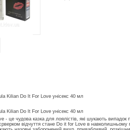
a Kilian Do It For Love унісекс 40 мл
ula
Kilian Do It For Love унісекс 40 мл
Love - це чудова казка для лоялістів, які шукають випадок
верком відчуття стане Do it for Love в навколишньому 
кають назовні заборонений вихр, привабливий, розкішний і