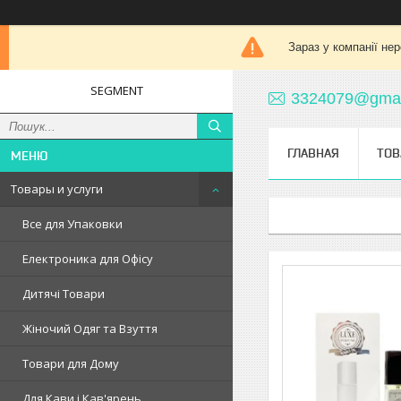
Зараз у компанії не
SEGMENT
3324079@gmai
ГЛАВНАЯ
ТОВ
Товары и услуги
Все для Упаковки
Електроника для Офісу
Дитячі Товари
Жіночий Одяг та Взуття
Товари для Дому
Для Кави і Кав'ярень