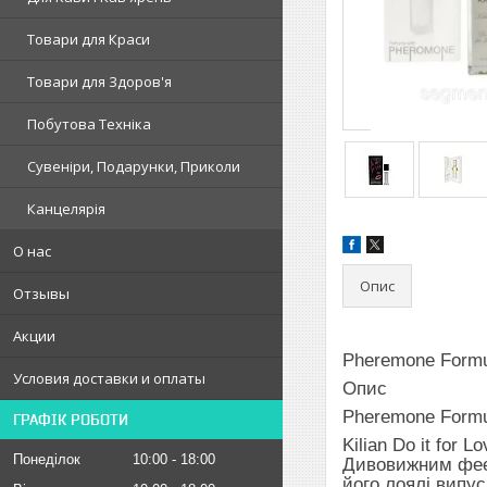
Товари для Краси
Товари для Здоров'я
Побутова Техніка
Сувеніри, Подарунки, Приколи
Канцелярія
О нас
Опис
Отзывы
Акции
Pheremone Formul
Условия доставки и оплаты
Опис
Pheremone Form
ГРАФІК РОБОТИ
Kilian Do it for 
Понеділок
10:00
18:00
Дивовижним феєр
його лоялі випус