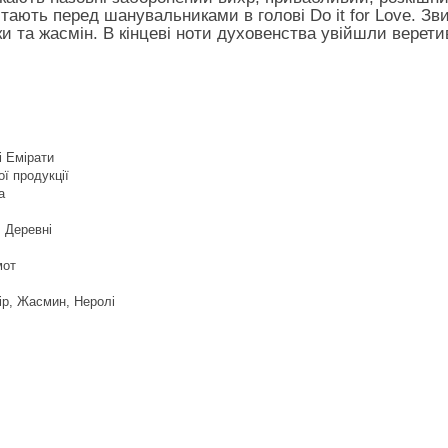
ітають перед шанувальниками в голові Do it for Love. 
ки та жасмін. В кінцеві ноти духовенства увійшли верети
і Емірати
ї продукції
а
, Деревні
мот
ір, Жасмин, Неролі