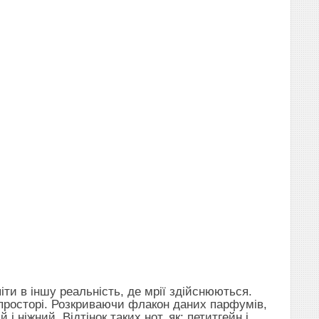
 піти в іншу реальність, де мрії здійснюються.
просторі. Розкриваючи флакон даних парфумів,
 ніжний. Відтінок таких нот, як: петитгейн і