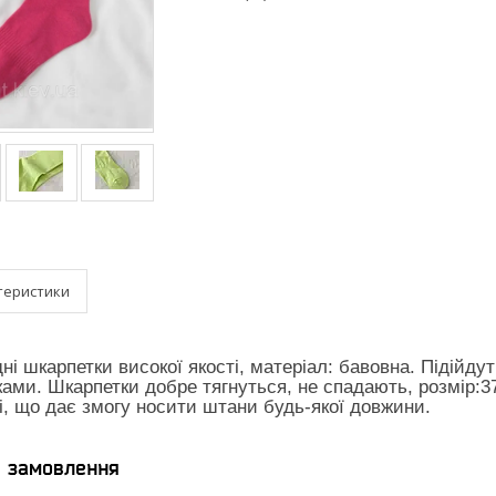
теристики
ні шкарпетки високої якості, матеріал: бавовна. Підійду
ми. Шкарпетки добре тягнуться, не спадають, розмір:37-
і, що дає змогу носити штани будь-якої довжини.
я замовлення