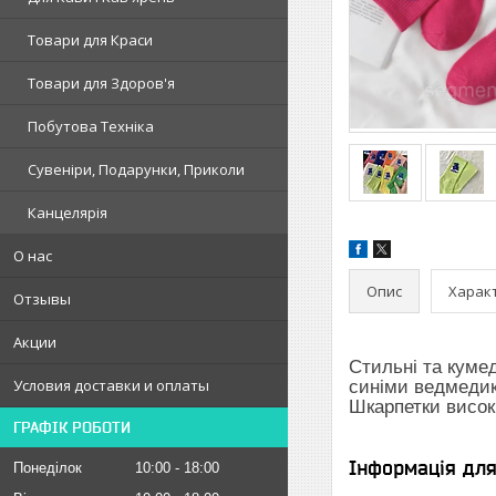
Товари для Краси
Товари для Здоров'я
Побутова Техніка
Сувеніри, Подарунки, Приколи
Канцелярія
О нас
Опис
Харак
Отзывы
Акции
Стильні та кумед
Условия доставки и оплаты
синіми ведмедика
Шкарпетки висок
ГРАФІК РОБОТИ
Інформація дл
Понеділок
10:00
18:00