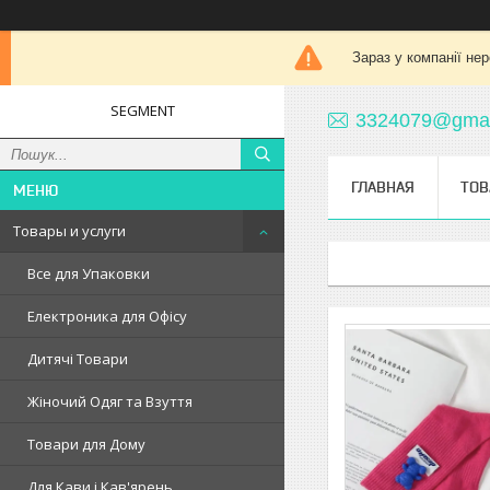
Зараз у компанії не
SEGMENT
3324079@gmai
ГЛАВНАЯ
ТОВ
Товары и услуги
Все для Упаковки
Електроника для Офісу
Дитячі Товари
Жіночий Одяг та Взуття
Товари для Дому
Для Кави і Кав'ярень