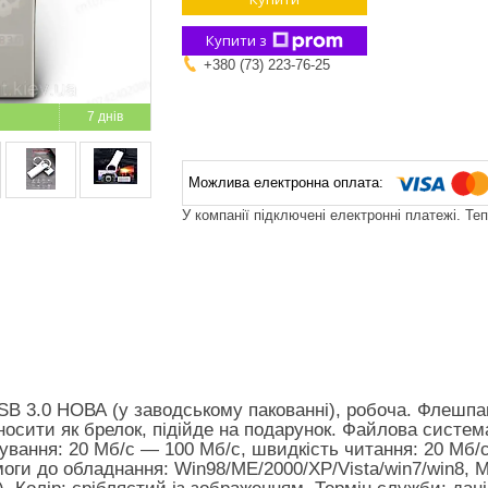
Купити з
+380 (73) 223-76-25
7 днів
У компанії підключені електронні платежі. Те
B 3.0 НОВА (у заводському пакованні), робоча. Флешпам
 носити як брелок, підійде на подарунок. Файлова систе
ування: 20 Мб/с — 100 Мб/с, швидкість читання: 20 Мб/с
оги до обладнання: Win98/ME/2000/XP/Vista/win7/win8, 