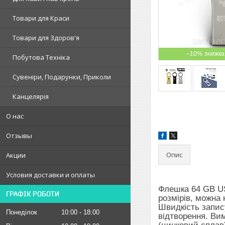
Товари для Краси
Товари для Здоров'я
–10%
Побутова Техніка
Сувеніри, Подарунки, Приколи
Канцелярія
О нас
Отзывы
Опис
Акции
Условия доставки и оплаты
Флешка 64 GB US
ГРАФІК РОБОТИ
розмірів, можна
Швидкість запис
Понеділок
10:00
18:00
відтворення. Вим