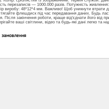
. Колір: сріблястий із зображенням. Термін служби: дані
ість перезаписів — 1000.000 разів. Потужність живлення:
змір виробу: 48*12*4 мм. Важливо! Щоб уникнути втрати
витягайте флешдиск під час передавання даних. Будь ла
. Після закінчення роботи, краще від'єднати його від п
рігайте ваші світлини, відео та будь-які дані легко та на
я замовлення