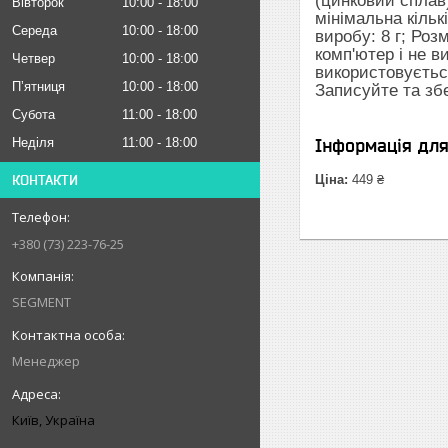
(цинковий сплав)
Вівторок
10:00
18:00
мінімальна кільк
Середа
10:00
18:00
виробу: 8 г; Ро
комп'ютер і не 
Четвер
10:00
18:00
використовується
Пʼятниця
10:00
18:00
Записуйте та збе
Субота
11:00
18:00
Неділя
11:00
18:00
Інформація дл
КОНТАКТИ
Ціна:
449 ₴
+380 (73) 223-76-25
SEGMENT
Менеджер
Київ, Україна