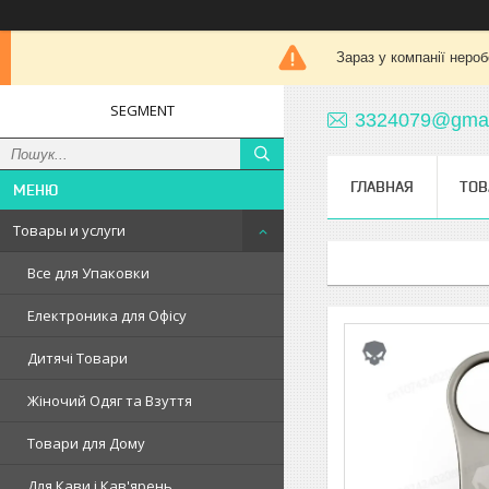
Зараз у компанії нероб
SEGMENT
3324079@gmai
ГЛАВНАЯ
ТОВ
Товары и услуги
Все для Упаковки
Електроника для Офісу
Дитячі Товари
Жіночий Одяг та Взуття
Товари для Дому
Для Кави і Кав'ярень