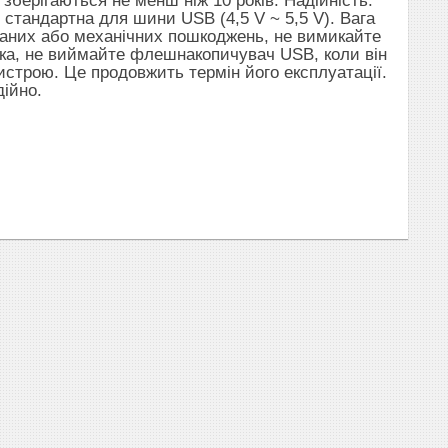
 зберігаються не менш ніж 10 років. Надійність:
 стандартна для шини USB (4,5 V ~ 5,5 V). Вага
 даних або механічних пошкоджень, не вимикайте
ска, не виймайте флешнакопичувач USB, коли він
ристрою. Це продовжить термін його експлуатації.
дійно.