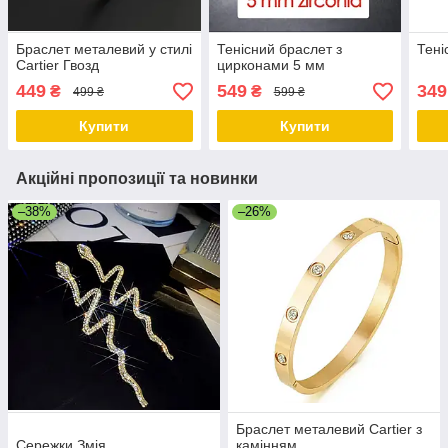
Браслет металевий у стилі
Тенісний браслет з
Тені
Cartier Гвозд
цирконами 5 мм
449
549
349
₴
₴
499 ₴
599 ₴
Купити
Купити
Акційні пропозиції та новинки
–38%
–26%
Браслет металевий Cartier з
Сережки Змія
камінням