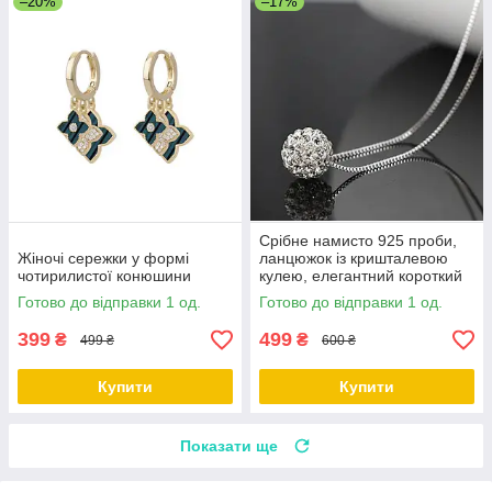
–20%
–17%
Срібне намисто 925 проби,
Жіночі сережки у формі
ланцюжок із кришталевою
чотирилистої конюшини
кулею, елегантний короткий
антиалергенний ланцюжок
Готово до відправки 1 од.
Готово до відправки 1 од.
399
499
₴
₴
499 ₴
600 ₴
Купити
Купити
Показати ще