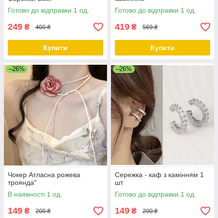
Готово до відправки 1 од.
Готово до відправки 1 од.
249
419
₴
₴
400 ₴
569 ₴
Купити
Купити
–26%
–26%
Чокер Атласна рожева
Сережка - каф з камінням 1
троянда"
шт
В наявності 1 од.
Готово до відправки 1 од.
149
149
₴
₴
200 ₴
200 ₴