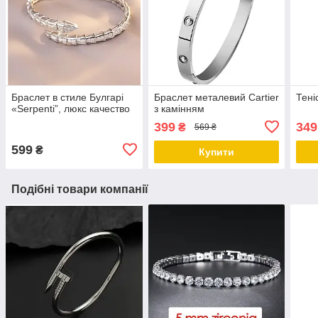
Браслет в стиле Булгарі
Браслет металевий Cartier
Тені
«Serpenti”, люкс качество
з камінням
399
349
₴
569 ₴
599
₴
Купити
Подібні товари компанії